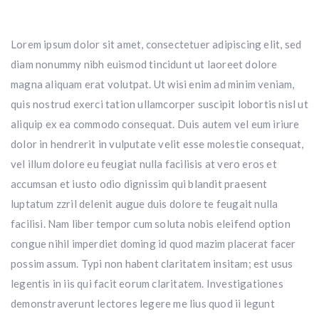
Lorem ipsum dolor sit amet, consectetuer adipiscing elit, sed
diam nonummy nibh euismod tincidunt ut laoreet dolore
magna aliquam erat volutpat. Ut wisi enim ad minim veniam,
quis nostrud exerci tation ullamcorper suscipit lobortis nisl ut
aliquip ex ea commodo consequat. Duis autem vel eum iriure
dolor in hendrerit in vulputate velit esse molestie consequat,
vel illum dolore eu feugiat nulla facilisis at vero eros et
accumsan et iusto odio dignissim qui blandit praesent
luptatum zzril delenit augue duis dolore te feugait nulla
facilisi. Nam liber tempor cum soluta nobis eleifend option
congue nihil imperdiet doming id quod mazim placerat facer
possim assum. Typi non habent claritatem insitam; est usus
legentis in iis qui facit eorum claritatem. Investigationes
demonstraverunt lectores legere me lius quod ii legunt