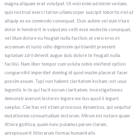
magna aliquam erat volutpat. Ut wisi enim ad minim veniam,
quis nostrud exerci tation ullamcorper suscipit lobortis nisl ut
aliquip ex ea commodo consequat. Duis autem vel eum iriure
dolor in hendrerit in vulputate velit esse molestie consequat,
vel illum dolore eu feugiat nulla facilisis at vero eros et
accumsan et iusto odio dignissim qui blandit praesent
luptatum zzril delenit augue duis dolore te feugait nulla
facilisi. Nam liber tempor cum soluta nobis eleifend option
congue nihil imperdiet doming id quod mazim placerat facer
possim assum. Typi non habent claritatem insitam; est usus
legentis in iis qui facit eorum claritatem. Investigationes
demonstraverunt lectores legere me lius quod ii legunt
saepius. Claritas est etiam processus dynamicus, qui sequitur
mutationem consuetudium lectorum. Mirum est notare quam
littera gothica, quam nunc putamus parum claram,
anteposuerit litterarum formas humanitatis