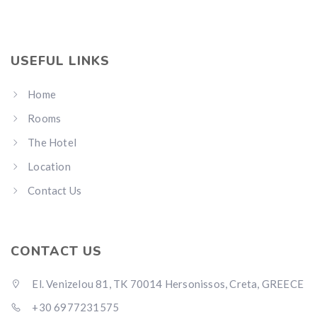
USEFUL LINKS
Home
Rooms
The Hotel
Location
Contact Us
CONTACT US
El. Venizelou 81, TK 70014 Hersonissos, Creta, GREECE
+30 6977231575