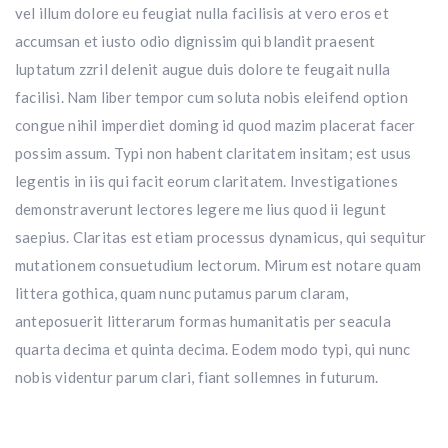
vel illum dolore eu feugiat nulla facilisis at vero eros et
accumsan et iusto odio dignissim qui blandit praesent
luptatum zzril delenit augue duis dolore te feugait nulla
facilisi. Nam liber tempor cum soluta nobis eleifend option
congue nihil imperdiet doming id quod mazim placerat facer
possim assum. Typi non habent claritatem insitam; est usus
legentis in iis qui facit eorum claritatem. Investigationes
demonstraverunt lectores legere me lius quod ii legunt
saepius. Claritas est etiam processus dynamicus, qui sequitur
mutationem consuetudium lectorum. Mirum est notare quam
littera gothica, quam nunc putamus parum claram,
anteposuerit litterarum formas humanitatis per seacula
quarta decima et quinta decima. Eodem modo typi, qui nunc
nobis videntur parum clari, fiant sollemnes in futurum.