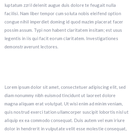
luptatum zzril delenit augue duis dolore te feugait nulla
facilisi. Nam liber tempor cum soluta nobis eleifend option
congue nihil imperdiet doming id quod mazim placerat facer
possim assum. Typi non habent claritatem insitam; est usus
legentis in iis qui facit eorum claritatem. Investigationes
demonstraverunt lectores.
Lorem ipsum dolor sit amet, consectetuer adipiscing elit, sed
diam nonummy nibh euismod tincidunt ut laoreet dolore
magna aliquam erat volutpat. Ut wisi enim ad minim veniam,
quis nostrud exerci tation ullamcorper suscipit lobortis nisl ut
aliquip ex ea commodo consequat. Duis autem vel eum iriure
dolor in hendrerit in vulputate velit esse molestie consequat,