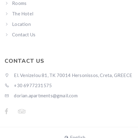
Rooms
The Hotel
Location
Contact Us
CONTACT US
El. Venizelou 81, TK 70014 Hersonissos, Creta, GREECE
+30 6977231575
dorian.apartments@gmail.com
English