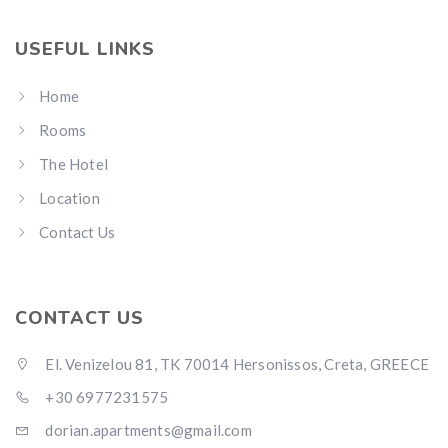
USEFUL LINKS
Home
Rooms
The Hotel
Location
Contact Us
CONTACT US
El. Venizelou 81, TK 70014 Hersonissos, Creta, GREECE
+30 6977231575
dorian.apartments@gmail.com