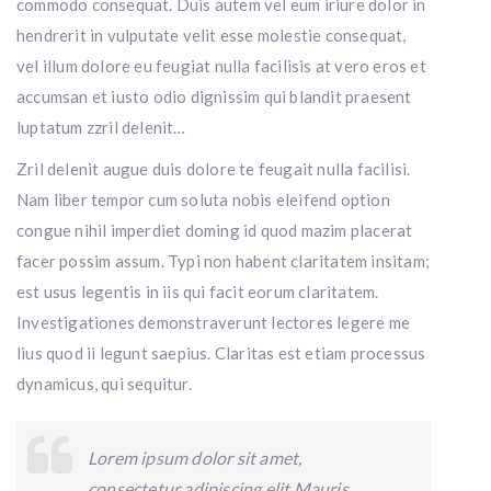
commodo consequat. Duis autem vel eum iriure dolor in
hendrerit in vulputate velit esse molestie consequat,
vel illum dolore eu feugiat nulla facilisis at vero eros et
accumsan et iusto odio dignissim qui blandit praesent
luptatum zzril delenit…
Zril delenit augue duis dolore te feugait nulla facilisi.
Nam liber tempor cum soluta nobis eleifend option
congue nihil imperdiet doming id quod mazim placerat
facer possim assum. Typi non habent claritatem insitam;
est usus legentis in iis qui facit eorum claritatem.
Investigationes demonstraverunt lectores legere me
lius quod ii legunt saepius. Claritas est etiam processus
dynamicus, qui sequitur.
Lorem ipsum dolor sit amet,
consectetur adipiscing elit Mauris